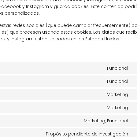
Facebook y Instagram y guarda cookies. Este contenido podr
os personalizados.
de estas redes sociales (que puede cambiar frecuentemente) p
les) que procesan usando estas cookies. Los datos que reci
k y Instagram están ubicados en los Estados Unidos.
Funcional
C
to
Funcional
se
C
w
to
Marketing
se
C
c
to
Marketing
se
C
g
to
Marketing, Funcional
r
se
C
g
to
Propósito pendiente de investigación
m
se
C