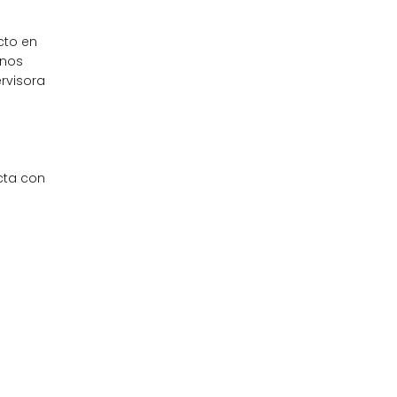
cto en
 nos
rvisora
cta con