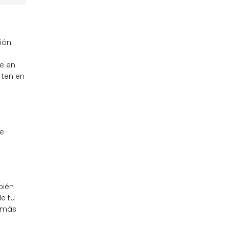
acebook
rvice
rios
ión
e en
 ten en
de
bién
e tu
r más