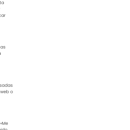
ta
r
car
tas
a
usadas
a web o
 «Me
nido