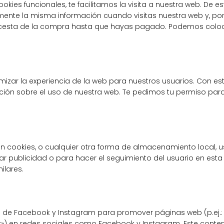
kies funcionales, te facilitamos la visita a nuestra web. De es
mente la misma información cuando visitas nuestra web y, po
u cesta de la compra hasta que hayas pagado. Podemos colo
mizar la experiencia de la web para nuestros usuarios. Con es
ión sobre el uso de nuestra web. Te pedimos tu permiso par
n cookies, o cualquier otra forma de almacenamiento local, 
rar publicidad o para hacer el seguimiento del usuario en est
ilares.
 de Facebook y Instagram para promover páginas web (p.ej.:
itear») en redes sociales como Facebook y Instagram. Este conte