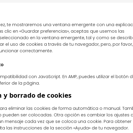
f
to
se
va
vez, te mostraremos una ventana emergente con una explicac
s clic en «Guardar preferencias», aceptas que usemos las
 seleccionado en la ventana emergente, tal y como se describ
ar el uso de cookies a través de tu navegador, pero, por favor,
funcionar correctamente.
to
mpatibilidad con JavaScript. En AMP, puedes utilizar el botón 
ferior de la página.
n y borrado de cookies
 para eliminar las cookies de forma automática o manual. Tam
o pueden ser colocadas. Otra opción es cambiar los ajustes d
 un mensaje cada vez que se coloca una cookie. Para obtene
ta las instrucciones de la sección «Ayuda» de tu navegador.