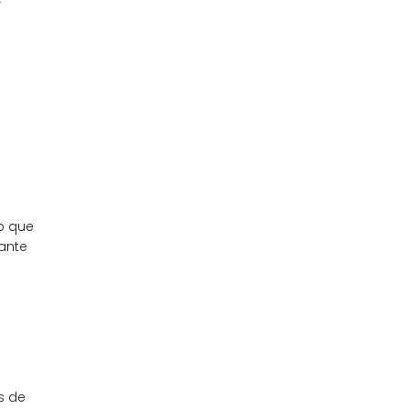
r
b que
iante
s de