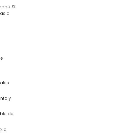
das. Si
vas a
te
nales
nto y
ble del
, a