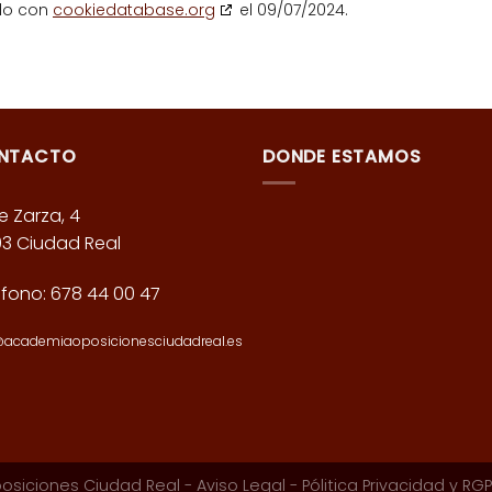
ado con
cookiedatabase.org
el 09/07/2024.
NTACTO
DONDE ESTAMOS
e Zarza, 4
03 Ciudad Real
éfono:
678 44 00 47
@academiaoposicionesciudadreal.es
siciones Ciudad Real
-
Aviso Legal
-
Pólitica Privacidad y RG