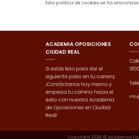
Esta política de cookies se ha sincroniz
ACADEMIA OPOSICIONES
CO
CIUDAD REAL
Call
Si estás listo para dar el
130
siguiente paso en tu carrera,
Tel
¡Contáctanos hoy mismo y
empieza tu camino hacia el
info
éxito con nuestra Academia
de Oposiciones en Ciudad
Real!
Copyright 2026 ©
Academia Opo