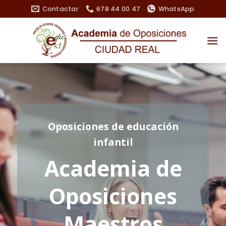
Saltar
Contactar
678 44 00 47
WhatsApp
al
contenido
Oposiciones de educación
infantil
Academia de
Oposiciones
Maestros