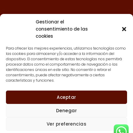
Gestionar el
consentimiento de las
cookies
Para ofrecer las mejores experiencias, utilizamos tecnologías como
las cookies para almacenar y/o acceder a la información del
SERVICIOS
dispositivo. El consentimiento de estas tecnologías nos permitirá
procesar datos como el comportamiento de navegación o las
identificaciones únicas en este sitio. No consentir o retirar el
Academia de Oposiciones en Ciudad Real
consentimiento, puede afectar negativamente a ciertas
características y funciones.
Preparadores de Oposiciones en Ciudad Real
Preparadores de oposiciones para profesores de
Aceptar
física y química
Denegar
Copyright 2026 ©
Academia Oposiciones Ciudad Real
-
Ver preferencias
Aviso Legal
-
Pólitica Privacidad y RGPD
-
Cookies
-